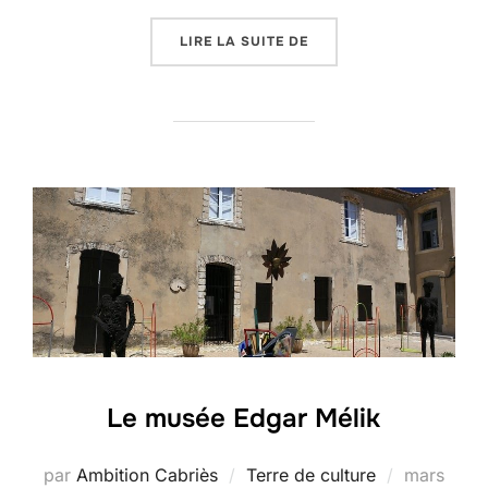
« CABRIÈS-CALAS ET L
LIRE LA SUITE DE
Le musée Edgar Mélik
Publié
par
Ambition Cabriès
Terre de culture
mars