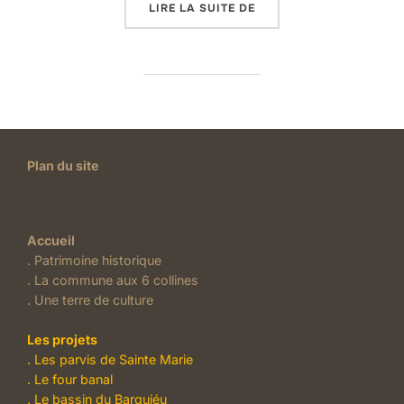
« EDGAR MÉLIK, UNE VI
LIRE LA SUITE DE
Plan du site
Accueil
.
Patrimoine historique
.
La commune aux 6 collines
.
Une terre de culture
Les projets
. Les parvis de Sainte Marie
.
Le four banal
.
Le bassin du Barquiéu