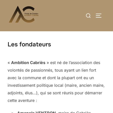
Aller
au
Rechercher :
PERMUT
contenu
Les fondateurs
«
Ambition Cabriès
» est né de l’association des
volontés de passionnés, tous ayant un lien fort
avec la commune et dont la plupart ont eu un
investissement politique local (maire, ancien maire,
adjoints, élus…), qui se sont réunis pour démarrer
cette aventure :
Amapola VENTRON,
maire de Cabriès.