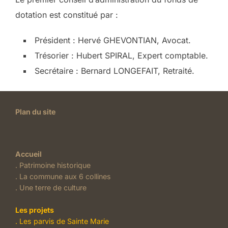
dotation est constitué par :
Président : Hervé GHEVONTIAN, Avocat.
Trésorier : Hubert SPIRAL, Expert comptable.
Secrétaire : Bernard LONGEFAIT, Retraité.
Plan du site
Accueil
.
Patrimoine historique
.
La commune aux 6 collines
.
Une terre de culture
Les projets
. Les parvis de Sainte Marie