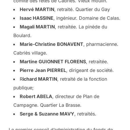
comité des fêtes de Cabriès. Vieux moulin.
Hervé MARTIN
, retraité. Quartier du Gay
Isaac HASSINE
, ingénieur. Domaine de Calas.
Magali MARTIN
, retraitée. La pinède du
Boulard.
Marie-Christine BONAVENT
, pharmacienne.
Cabriès village.
Martine GUIONNET FLORENS
, retraitée.
Pierre Jean PIERREL
, dirigeant de société.
R
ichard MARTIN
, retraité de la fonction
publique;
Robert ABELA
, directeur de Plan de
Campagne. Quartier La Brasse.
Serge & Suzanne MAVY
, retraités.
Le premier conseil d’administration du fonds de