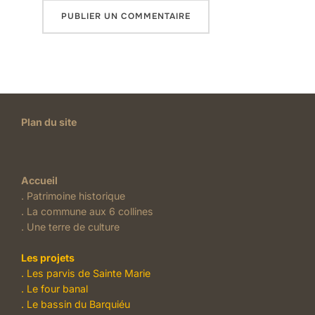
Plan du site
Accueil
.
Patrimoine historique
.
La commune aux 6 collines
.
Une terre de culture
Les projets
. Les parvis de Sainte Marie
.
Le four banal
.
Le bassin du Barquiéu